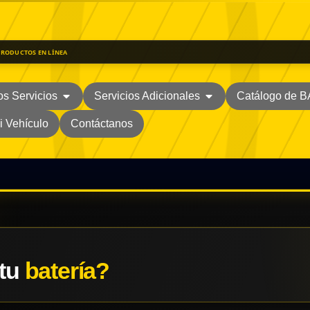
PRODUCTOS EN LÍNEA
os Servicios
Servicios Adicionales
Catálogo de 
i Vehículo
Contáctanos
 tu
batería?