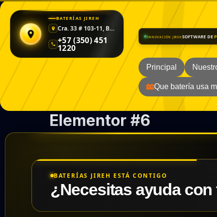
BATERÍAS JIREH
Cra. 33 # 103-11, Barrio Caldas
SOFTWARE DE
+57 (350) 451
INNOVACIÓN JIREH
1220
Principal
Nuestr
Que batería usa m
Elementor #6
BATERÍAS JIREH ESTÁ CONTIGO
¿Necesitas ayuda con