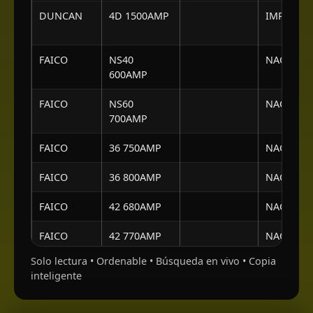
DUNCAN
4D 1500AMP
IMPORTA
FAICO
NS40
NACIONA
600AMP
FAICO
NS60
NACIONA
700AMP
FAICO
36 750AMP
NACIONA
FAICO
36 800AMP
NACIONA
FAICO
42 680AMP
NACIONA
FAICO
42 770AMP
NACIONA
Solo lectura • Ordenable • Búsqueda en vivo • Copia
FAICO
42 850AMP
NACIONA
inteligente
FAICO
42 900AMP
NACIONA