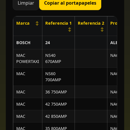
Limpiar
Copiar al portapapeles
Marca
↕
Referencia 1
Referencia 2
Proceden
↕
↕
BOSCH
24
ALEMAN
MAC
NS40
NACIONA
POWERTAXI
670AMP
MAC
NS60
NACIONA
700AMP
MAC
36 750AMP
NACIONA
MAC
42 750AMP
NACIONA
MAC
42 850AMP
NACIONA
MAC
35 800AMP
NACIONA