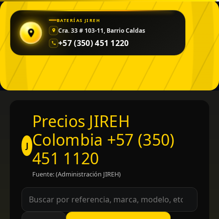
BATERÍAS JIREH
Cra. 33 # 103-11, Barrio Caldas
+57 (350) 451 1220
Precios JIREH
Colombia +57 (350)
J
451 1120
Fuente: (Administración JIREH)