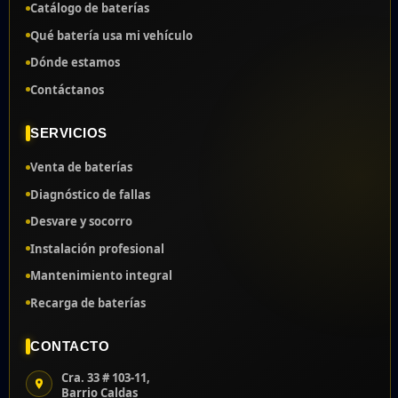
VELKO
35 850AMP
AMERICA
Catálogo de baterías
Qué batería usa mi vehículo
VELKO
47 900AMP
AMERICA
Dónde estamos
VELKO
47 920AMP
AMERICA
Contáctanos
VELKO
48 1000AMP
AMERICA
SERVICIOS
VELKO
34 1100AMP
AMERICA
Venta de baterías
ACDELCO
NS40
IMPORTA
Diagnóstico de fallas
600AMP
Desvare y socorro
Instalación profesional
ACDELCO
NS60
IMPORTA
650AMP
Mantenimiento integral
Recarga de baterías
ACDELCO
36 600AMP
IMPORTA
ACDELCO
42 750AMP
IMPORTA
CONTACTO
Cra. 33 # 103-11,
ACDELCO
35 750AMP
IMPORTA
Barrio Caldas