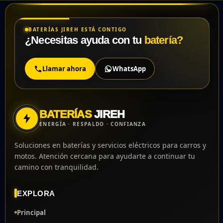
FAICO
48 900AMP
NACIONA
FAICO
48 1100AMP
NACIONA
BATERÍAS JIREH ESTÁ CONTIGO
¿Necesitas ayuda con tu
batería?
FAICO
34 1100AMP
NACIONA
Llamar ahora
WhatsApp
FAICO
27 1100AMP
NACIONA
FAICO
4D 1400AMP
NACIONA
BATERÍAS
JIREH
ENERGÍA · RESPALDO · CONFIANZA
VELKO
NS60
AMERICA
750AMP
Soluciones en baterías y servicios eléctricos para carros y
motos. Atención cercana para ayudarte a continuar tu
VELKO
36 750AMP
AMERICA
camino con tranquilidad.
VELKO
42 850AMP
AMERICA
EXPLORA
VELKO
42 870AMP
AMERICA
Principal