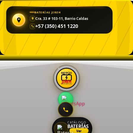
BATERÍAS JIREH
Cra. 33 # 103-11, Barrio Caldas
+57 (350) 451 1220
BATERÍAS
JIREH
bateriasjireh.com
CATÁLOGO
BATERÍAS
Ver