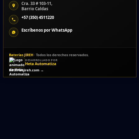
Cra. 33 # 103-11,
Barrio Caldas
+57 (350) 4511220
Escríbenos por WhatsApp
Baterías JIREH
· Todos los derechos reservados.
DESARROLLADO POR
Heta Automatiza
bateriasjireh.com →