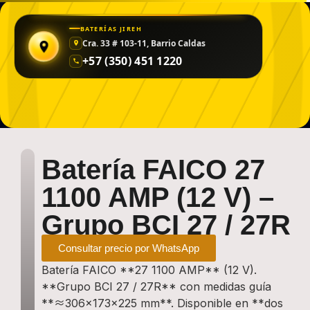
BATERÍAS JIREH
Cra. 33 # 103-11, Barrio Caldas
+57 (350) 451 1220
Batería FAICO 27
1100 AMP (12 V) –
Grupo BCI 27 / 27R
Precio de la BATERÍA:
Consultar precio por WhatsApp
Batería FAICO **27 1100 AMP** (12 V).
**Grupo BCI 27 / 27R** con medidas guía
**≈306×173×225 mm**. Disponible en **dos