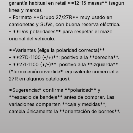
garantía habitual en retail **12–15 meses** (según
línea y marca).
– Formato **Grupo 27/27R** muy usado en
camionetas y SUVs, con buena reserva eléctrica.
– **Dos polaridades** para respetar el mazo
original del vehículo.
**Variantes (elige la polaridad correcta)**
– **27D-1100 (–/+)**: positivo a la **derecha**.
– **27I-1100 (+/–)**: positivo a la **izquierda**
(*terminación invertida*, equivalente comercial a
27R en algunos catálogos).
*Sugerencia:* confirma **polaridad** y
**espacio de bandeja** antes de comprar. Las
variaciones comparten **caja y medidas**;
cambia únicamente la **orientación de bornes**.