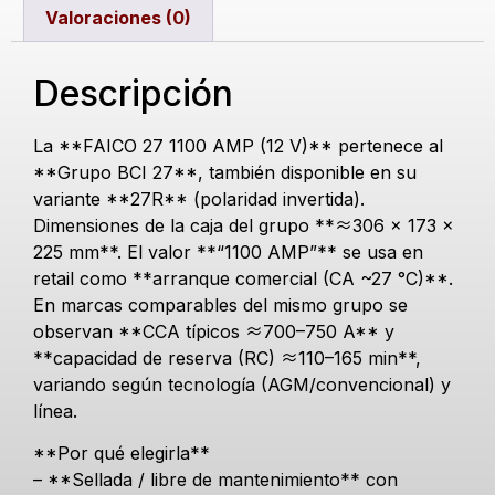
Valoraciones (0)
Descripción
La **FAICO 27 1100 AMP (12 V)** pertenece al
**Grupo BCI 27**, también disponible en su
variante **27R** (polaridad invertida).
Dimensiones de la caja del grupo **≈306 × 173 ×
225 mm**. El valor **“1100 AMP”** se usa en
retail como **arranque comercial (CA ~27 °C)**.
En marcas comparables del mismo grupo se
observan **CCA típicos ≈700–750 A** y
**capacidad de reserva (RC) ≈110–165 min**,
variando según tecnología (AGM/convencional) y
línea.
**Por qué elegirla**
– **Sellada / libre de mantenimiento** con