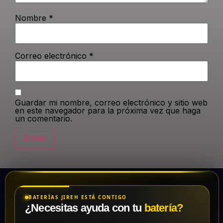
Nombre
*
Correo electrónico
*
Guardar mi nombre, correo electrónico y sitio web
en este navegador para la próxima vez que haga
un comentario.
BATERÍAS JIREH ESTÁ CONTIGO
¿Necesitas ayuda con tu
batería?