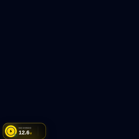
RECORRIDO
12.6
V