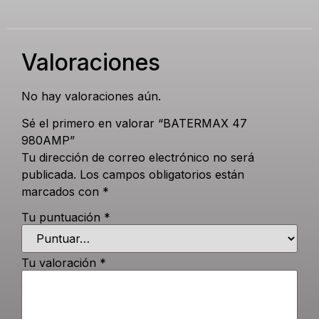
Valoraciones
No hay valoraciones aún.
Sé el primero en valorar “BATERMAX 47
980AMP”
Tu dirección de correo electrónico no será
publicada.
Los campos obligatorios están
marcados con
*
Tu puntuación
*
Tu valoración
*