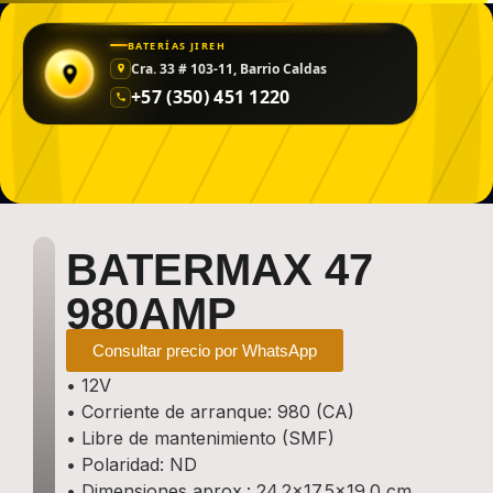
BATERÍAS JIREH
Cra. 33 # 103-11, Barrio Caldas
+57 (350) 451 1220
BATERMAX 47
980AMP
Precio de la BATERÍA:
Consultar precio por WhatsApp
• 12V
• Corriente de arranque: 980 (CA)
• Libre de mantenimiento (SMF)
• Polaridad: ND
• Dimensiones aprox.: 24.2×17.5×19.0 cm