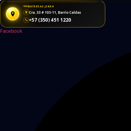
Saltar
BATERÍAS JIREH
al
Cra. 33 # 103-11, Barrio Caldas
contenido
+57 (350) 451 1220
Facebook