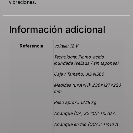
vibraciones.
Información adicional
Referencia
Voltaje: 12 V
Tecnología: Plomo–ácido
inundada (sellada / sin tapones)
Caja / Tamaño: JIS NS60
Medidas (L×A×H): 236×127×223
mm
Peso aprox.: 12.18 kg
Arranque (CA, 22 °C): ≈570 A
Arranque en frío (CCA): ≈410 A