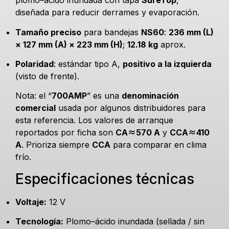
plomo–ácido inundada con tapa
SureTop
,
diseñada para reducir derrames y evaporación.
Tamaño preciso
para bandejas
NS60
:
236 mm (L)
× 127 mm (A) × 223 mm (H)
;
12.18 kg
aprox.
Polaridad
: estándar tipo A,
positivo a la izquierda
(visto de frente).
Nota: el “
700AMP
” es una
denominación
comercial
usada por algunos distribuidores para
esta referencia. Los valores de arranque
reportados por ficha son
CA≈570 A
y
CCA≈410
A
. Prioriza siempre
CCA
para comparar en clima
frío.
Especificaciones técnicas
Voltaje:
12 V
Tecnología:
Plomo–ácido inundada (sellada / sin