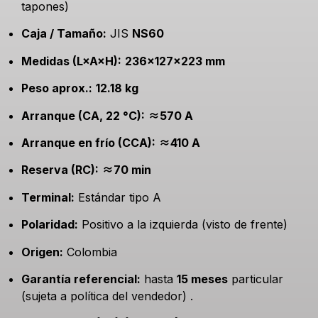
tapones)
Caja / Tamaño:
JIS
NS60
Medidas (L×A×H):
236×127×223 mm
Peso aprox.:
12.18 kg
Arranque (CA, 22 °C):
≈570 A
Arranque en frío (CCA):
≈410 A
Reserva (RC):
≈70 min
Terminal:
Estándar tipo A
Polaridad:
Positivo a la izquierda (visto de frente)
Origen:
Colombia
Garantía referencial:
hasta
15 meses
particular
(sujeta a política del vendedor) .