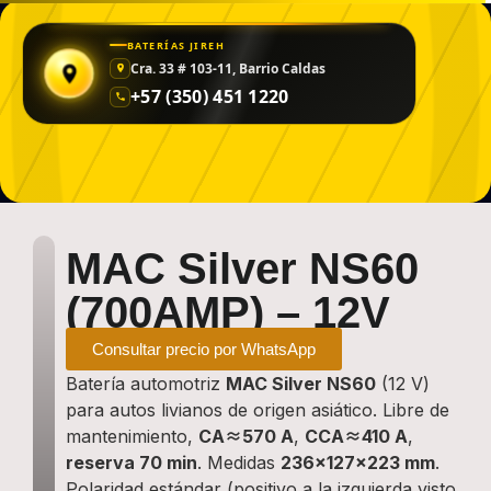
BATERÍAS JIREH
Cra. 33 # 103-11, Barrio Caldas
+57 (350) 451 1220
MAC Silver NS60
(700AMP) – 12V
Precio de la BATERÍA:
Consultar precio por WhatsApp
Batería automotriz
MAC Silver NS60
(12 V)
para autos livianos de origen asiático. Libre de
mantenimiento,
CA≈570 A
,
CCA≈410 A
,
reserva 70 min
. Medidas
236×127×223 mm
.
Polaridad estándar (positivo a la izquierda visto