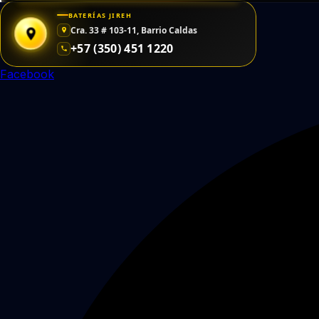
Saltar
BATERÍAS JIREH
al
Cra. 33 # 103-11, Barrio Caldas
contenido
+57 (350) 451 1220
Facebook