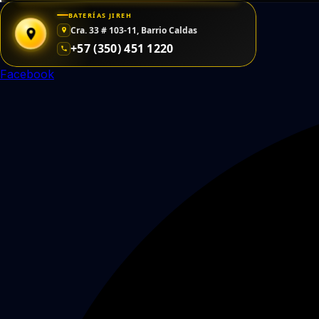
Saltar
BATERÍAS JIREH
al
Cra. 33 # 103-11, Barrio Caldas
contenido
+57 (350) 451 1220
Facebook