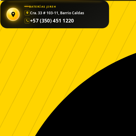
Saltar
BATERÍAS JIREH
al
Cra. 33 # 103-11, Barrio Caldas
contenido
+57 (350) 451 1220