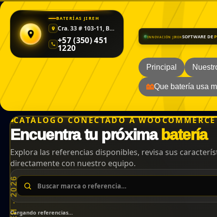
BATERÍAS JIREH
Cra. 33 # 103-11, Barrio Caldas
SOFTWARE DE
+57 (350) 451
INNOVACIÓN JIREH
1220
Principal
Nuestr
Que batería usa m
CATÁLOGO CONECTADO A WOOCOMMERCE
Encuentra tu próxima
batería
Explora las referencias disponibles, revisa sus característ
directamente con nuestro equipo.
Cargando referencias…